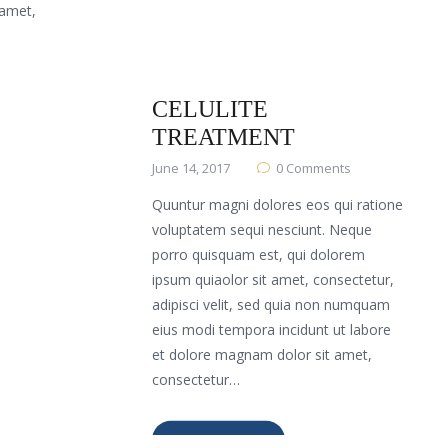
 amet,
INNOVATIONS IN
CELULITE
TREATMENT
June 14, 2017
0
Comments
Quuntur magni dolores eos qui ratione
voluptatem sequi nesciunt. Neque
porro quisquam est, qui dolorem
ipsum quiaolor sit amet, consectetur,
adipisci velit, sed quia non numquam
eius modi tempora incidunt ut labore
et dolore magnam dolor sit amet,
consectetur…
READ MORE