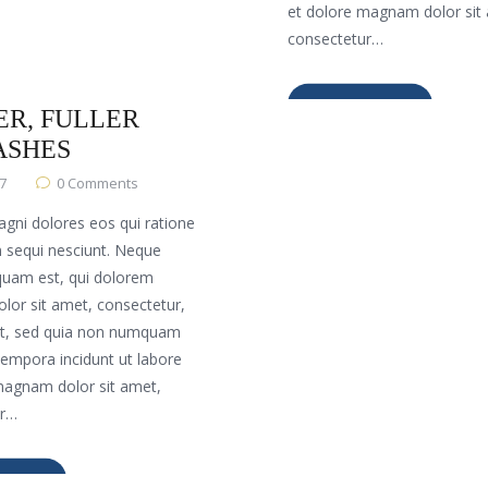
et dolore magnam dolor sit
consectetur…
S TO GET
READ MORE
R, FULLER
ASHES
17
0
Comments
gni dolores eos qui ratione
 sequi nesciunt. Neque
quam est, qui dolorem
olor sit amet, consectetur,
elit, sed quia non numquam
tempora incidunt ut labore
magnam dolor sit amet,
ur…
MORE