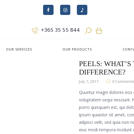
+365 35 55 844
OUR SERVICES
OUR PRODUCTS
CONT
BOTOX VS CHE
PEELS: WHAT’S
DIFFERENCE?
July 7, 2017
0
Comment
Quuntur magni dolores eos q
voluptatem sequi nesciunt.
porro quisquam est, qui do
ipsum quiaolor sit amet, con
adipisci velit, sed quia no
eius modi tempora incidunt 