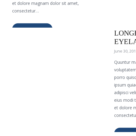
et dolore magnam dolor sit amet,
consectetur…
3 WAY
READ MORE
LONGE
EYEL
June 30, 20
Quuntur ma
voluptatem
porro quis
ipsum quia
adipisci v
eius modi 
et dolore 
consectet
READ 