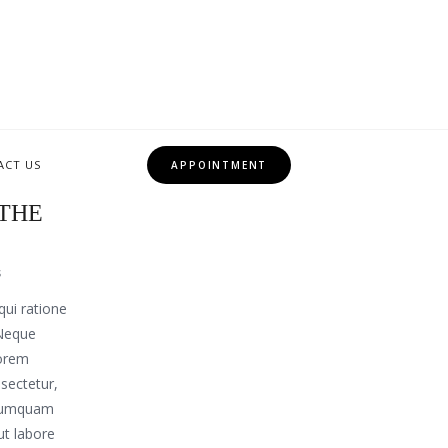
ACT US
APPOINTMENT
MICAL
 THE
s
ui ratione
 Neque
lorem
sectetur,
n numquam
ut labore