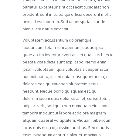
pariatur. Excepteur sint occaecat cupidatat non
proident, sunt in culpa qui officia deserunt mollit
anim id est laborum. Sed ut perspiciatis unde
omnis iste natus error sit.
Voluptatem accusantium doloremque
laudantium, totam rem aperiam, eaque ipsa
quae ab illo inventore veritatis et quasi architecto
beatae vitae dicta sunt explicabo. Nemo enim
ipsam voluptatem quia voluptas sit aspernatur
aut odit aut fugit, sed quia consequuntur magni
dolores eos qui ratione voluptatem sequi
nesciunt. Neque porro quisquam est, qui
dolorem ipsum quia dolor sit amet, consectetur,
adipisci velit, sed quia non numquam eius modi
tempora incidunt ut labore et dolore magnam
aliquam quaerat voluptatem. Aliquam bibendum
lacus quis nulla dignissim faucibus. Sed mauris
enim, bibendum at purus aliquet, maximus